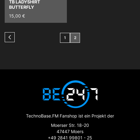
TB LADYSHIRT
BUTTERFLY
15,00 €
Seite
Seite
Zurück
Seite
You're
1
2
currently
reading
page
TechnoBase.FM Fanshop ist ein Projekt der
Moerser Str. 18-20
47447 Moers
+49 2841 99801 - 25