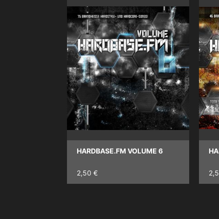
HARDBASE.FM VOLUME 6
HA
2,50 €
2,