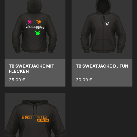
TB SWEATJACKE MIT
TB SWEATJACKE DJ FUN
FLECKEN
35,00 €
30,00 €