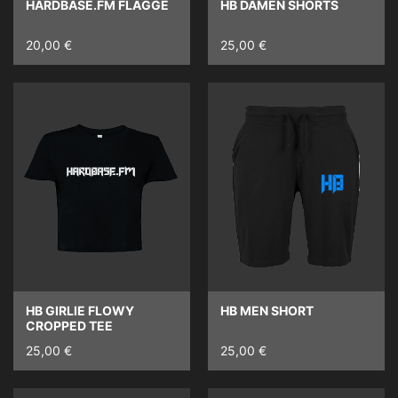
HARDBASE.FM FLAGGE
HB DAMEN SHORTS
20,00 €
25,00 €
HB GIRLIE FLOWY
HB MEN SHORT
CROPPED TEE
25,00 €
25,00 €