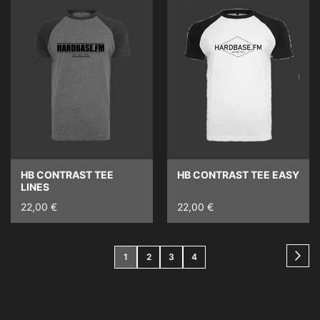
HB CONTRAST TEE
HB CONTRAST TEE EASY
LINES
22,00 €
22,00 €
Seite
Seit
Weit
You're
Seite
Seite
Seite
1
2
3
4
currently
reading