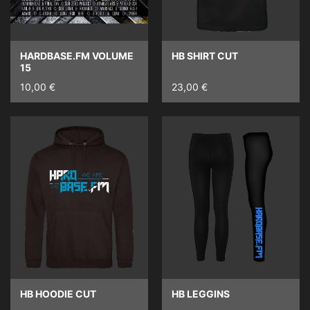
HARDBASE.FM VOLUME
HB SHIRT CUT
15
10,00 €
23,00 €
HB HOODIE CUT
HB LEGGINS