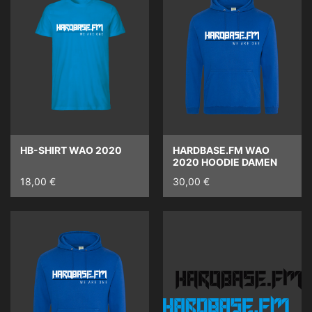
HB-SHIRT WAO 2020
HARDBASE.FM WAO
2020 HOODIE DAMEN
18,00 €
30,00 €