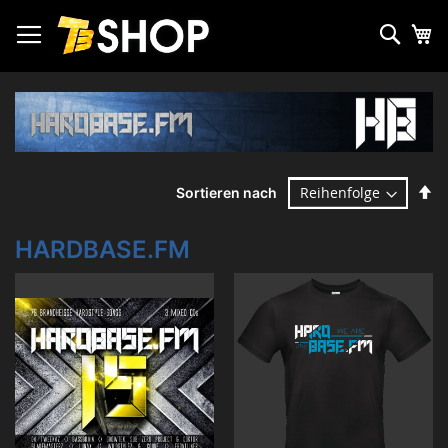
Zum
Inhalt
Such
Me
springen
Ab
Sortieren nach
so
HARDBASE.FM