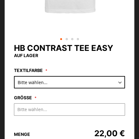
HB CONTRAST TEE EASY
Zum
Anfang
AUF LAGER
der
Bildgalerie
TEXTILFARBE
springen
GRÖSSE
22,00 €
MENGE