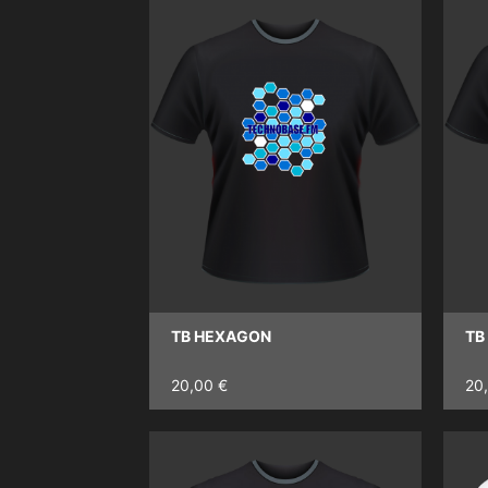
TB HEXAGON
TB
20,00 €
20