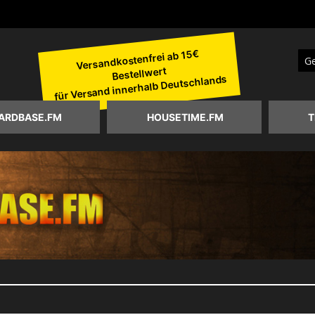
Versandkostenfrei ab 15€
Bestellwert
Suc
für Versand innerhalb Deutschlands
ARDBASE.FM
HOUSETIME.FM
T