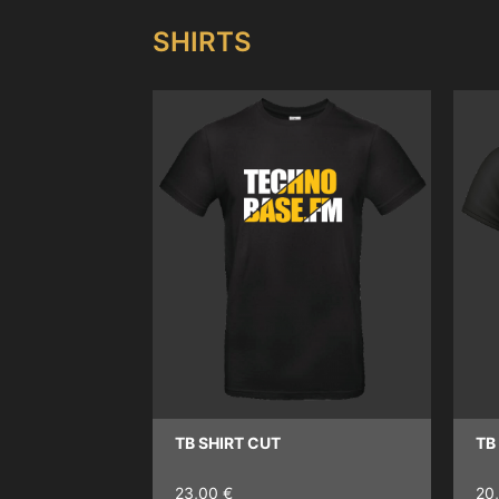
SHIRTS
TB SHIRT CUT
TB
23,00 €
20