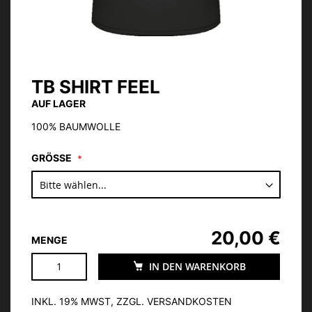
TB SHIRT FEEL
Zum
Anfang
AUF LAGER
der
Bildgalerie
100% BAUMWOLLE
springen
GRÖSSE
20,00 €
MENGE
IN DEN WARENKORB
INKL. 19% MWST, ZZGL. VERSANDKOSTEN