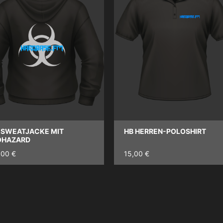
 SWEATJACKE MIT
HB HERREN-POLOSHIRT
OHAZARD
,00 €
15,00 €