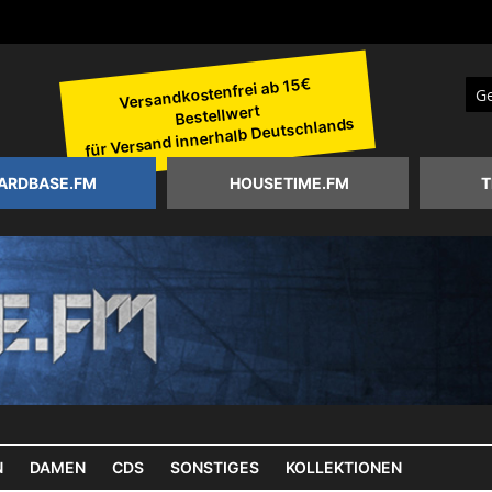
Versandkostenfrei ab 15€
Bestellwert
Suc
für Versand innerhalb Deutschlands
ARDBASE.FM
HOUSETIME.FM
T
N
DAMEN
CDS
SONSTIGES
KOLLEKTIONEN