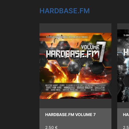
HARDBASE.FM
HARDBASE.FM VOLUME 7
HA
2,50 €
2,