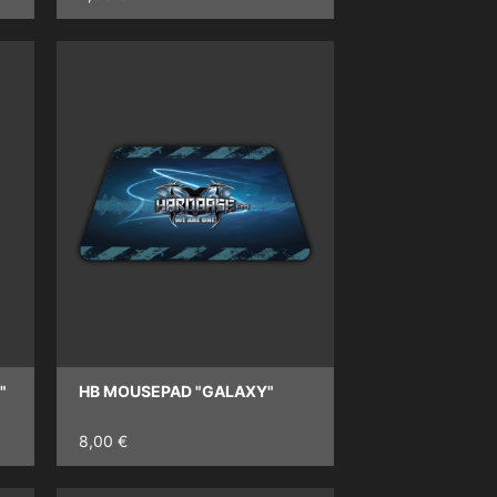
"
HB MOUSEPAD "GALAXY"
8,00 €