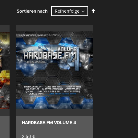
Absteigend
Sortieren nach
sortieren
HARDBASE.FM VOLUME 4
2,50 €