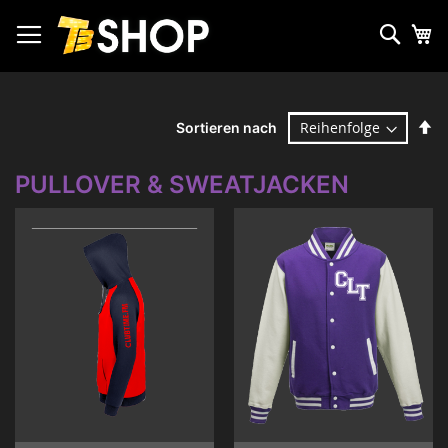
Zum
Inhalt
Such
Me
springen
Ab
Sortieren nach
so
PULLOVER & SWEATJACKEN