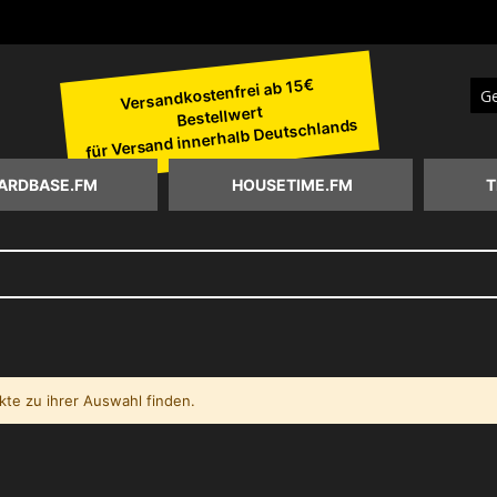
Versandkostenfrei ab 15€
Bestellwert
Suc
für Versand innerhalb Deutschlands
ARDBASE.FM
HOUSETIME.FM
T
te zu ihrer Auswahl finden.