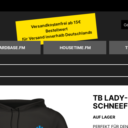
Versandkostenfrei ab 15€
Bestellwert
Suc
für Versand innerhalb Deutschlands
ARDBASE.FM
HOUSETIME.FM
T
TB LADY-
SCHNEEF
AUF LAGER
PERFEKT FÜR DEN