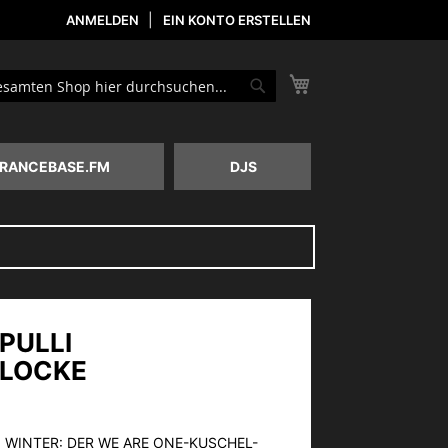
ANMELDEN
EIN KONTO ERSTELLEN
Mein Warenkorb
he
Suche
RANCEBASE.FM
DJS
PULLI
LOCKE
 WINTER: DER WE ARE ONE-KUSCHEL-