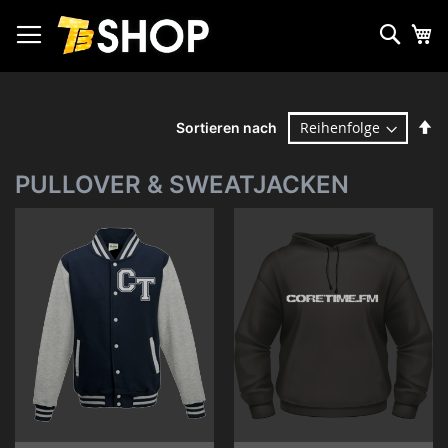
Zum
Inhalt
Such
Me
springen
Ab
Sortieren nach
so
PULLOVER & SWEATJACKEN