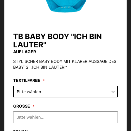
TB BABY BODY "ICH BIN
Zum
Anfang
LAUTER"
der
AUF LAGER
Bildgalerie
springen
STYLISCHER BABY BODY MIT KLARER AUSSAGE DES
BABY´S: „ICH BIN LAUTER!“
TEXTILFARBE
GRÖSSE