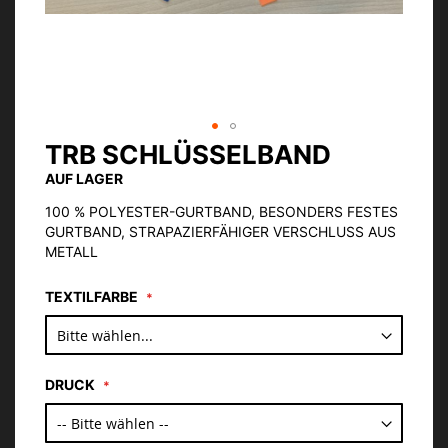
TRB SCHLÜSSELBAND
Zum
Anfang
AUF LAGER
der
Bildgalerie
100 % POLYESTER-GURTBAND, BESONDERS FESTES
springen
GURTBAND, STRAPAZIERFÄHIGER VERSCHLUSS AUS
METALL
TEXTILFARBE
DRUCK