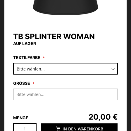
TB SPLINTER WOMAN
Zum
Anfang
AUF LAGER
der
Bildgalerie
TEXTILFARBE
springen
GRÖSSE
20,00 €
MENGE
IN DEN WARENKORB