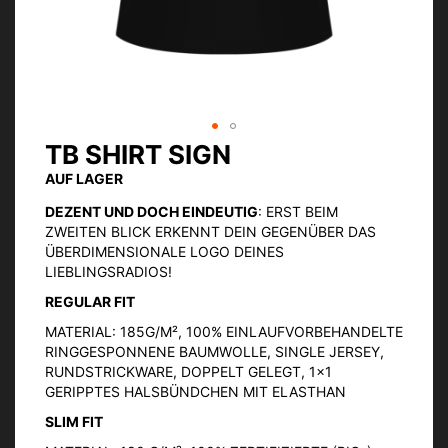
TB SHIRT SIGN
Zum
Anfang
AUF LAGER
der
Bildgalerie
DEZENT UND DOCH EINDEUTIG
: ERST BEIM
springen
ZWEITEN BLICK ERKENNT DEIN GEGENÜBER DAS
ÜBERDIMENSIONALE LOGO DEINES
LIEBLINGSRADIOS!
REGULAR FIT
MATERIAL: 185G/M², 100% EINLAUFVORBEHANDELTE
RINGGESPONNENE BAUMWOLLE, SINGLE JERSEY,
RUNDSTRICKWARE, DOPPELT GELEGT, 1×1
GERIPPTES HALSBÜNDCHEN MIT ELASTHAN
SLIM FIT