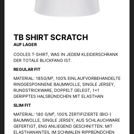
TB SHIRT SCRATCH
Zum
Anfang
AUF LAGER
der
Bildgalerie
COOLES T-SHIRT, WAS IN JEDEM KLEIDERSCHRANK
springen
DER TOTALE BLICKFANG IST.
REGULAR FIT
MATERIAL: 185G/M², 100% EINLAUFVORBEHANDELTE
RINGGESPONNENE BAUMWOLLE, SINGLE JERSEY,
RUNDSTRICKWARE, DOPPELT GELEGT, 1×1
GERIPPTES HALSBÜNDCHEN MIT ELASTHAN
SLIM FIT
MATERIAL: 180 G/M², 100% ZERTIFIZIERTE (BIO-)
BAUMWOLLE, SINGLE JERSEY, AUS SCHLAUCHWARE
GEFERTIGT, ENG ANLIEGEND GESCHNITTEN. MIT
ELASTHANANTEIL IM SCHMALEN RIPPBÜNDCHEN