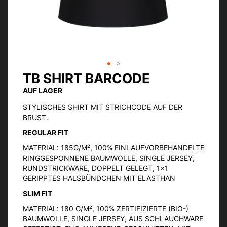
TB SHIRT BARCODE
Zum
Anfang
AUF LAGER
der
Bildgalerie
STYLISCHES SHIRT MIT STRICHCODE AUF DER
springen
BRUST.
REGULAR FIT
MATERIAL: 185G/M², 100% EINLAUFVORBEHANDELTE
RINGGESPONNENE BAUMWOLLE, SINGLE JERSEY,
RUNDSTRICKWARE, DOPPELT GELEGT, 1×1
GERIPPTES HALSBÜNDCHEN MIT ELASTHAN
SLIM FIT
MATERIAL: 180 G/M², 100% ZERTIFIZIERTE (BIO-)
BAUMWOLLE, SINGLE JERSEY, AUS SCHLAUCHWARE