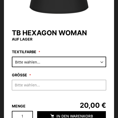
TB HEXAGON WOMAN
Zum
Anfang
AUF LAGER
der
Bildgalerie
TEXTILFARBE
springen
GRÖSSE
20,00 €
MENGE
IN DEN WARENKORB