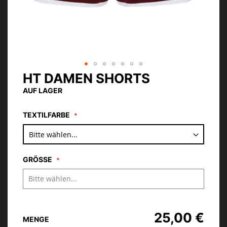
HT DAMEN SHORTS
Zum
Anfang
AUF LAGER
der
Bildgalerie
TEXTILFARBE
springen
GRÖSSE
25,00 €
MENGE