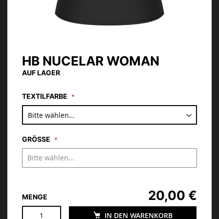
HB NUCELAR WOMAN
Zum
Anfang
AUF LAGER
der
Bildgalerie
TEXTILFARBE
springen
GRÖSSE
20,00 €
MENGE
IN DEN WARENKORB