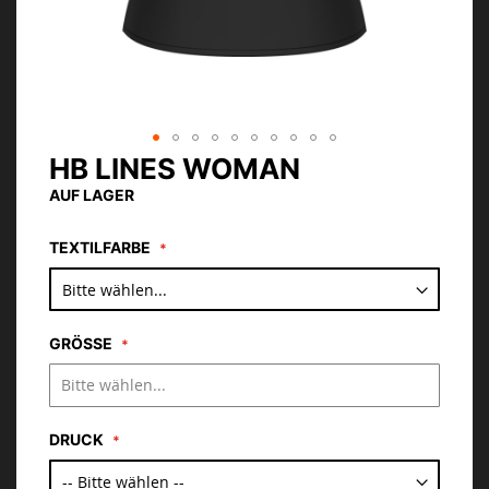
HB LINES WOMAN
Zum
Anfang
AUF LAGER
der
Bildgalerie
TEXTILFARBE
springen
GRÖSSE
DRUCK