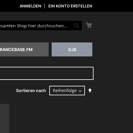
ANMELDEN
EIN KONTO ERSTELLEN
Mein Warenkorb
he
Suche
RANCEBASE.FM
DJS
Absteigend
Sortieren nach
sortieren