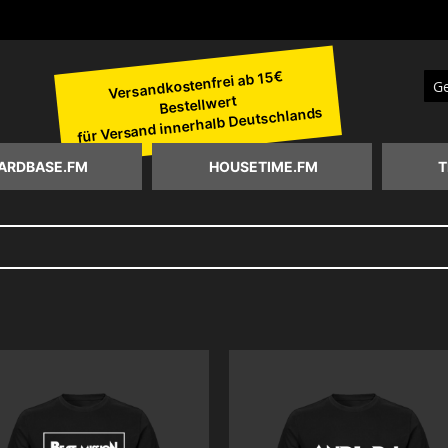
Versandkostenfrei ab 15€
Bestellwert
Suc
für Versand innerhalb Deutschlands
ARDBASE.FM
HOUSETIME.FM
T