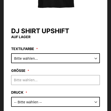
DJ SHIRT UPSHIFT
Zum
Anfang
AUF LAGER
der
Bildgalerie
TEXTILFARBE
springen
GRÖSSE
DRUCK