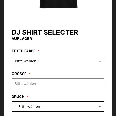
DJ SHIRT SELECTER
Zum
Anfang
AUF LAGER
der
Bildgalerie
TEXTILFARBE
springen
GRÖSSE
DRUCK