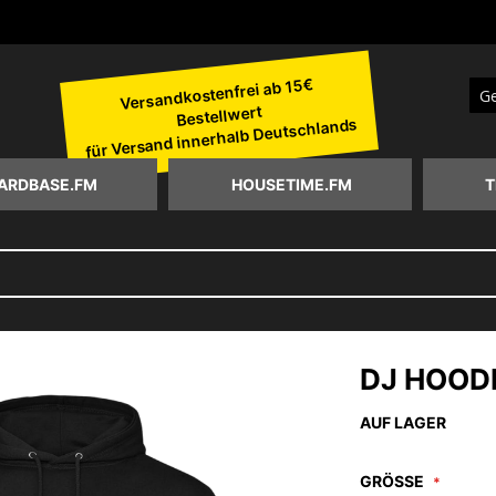
Versandkostenfrei ab 15€
Bestellwert
Suc
für Versand innerhalb Deutschlands
ARDBASE.FM
HOUSETIME.FM
T
DJ HOOD
AUF LAGER
GRÖSSE