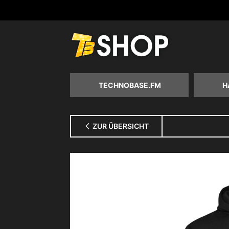
Zum
Inhalt
springen
TECHNOBASE.FM
H
ZUR ÜBERSICHT
Zum
Ende
der
Bildgalerie
springen