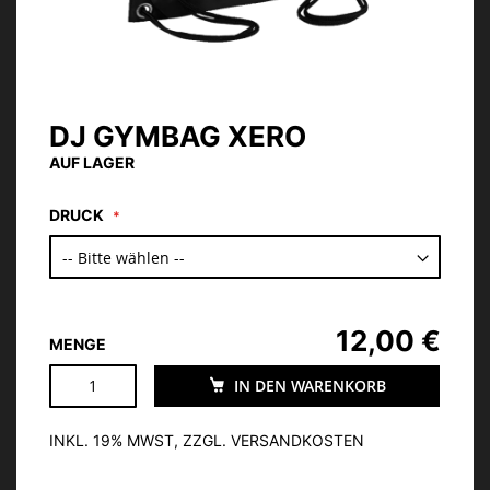
DJ GYMBAG XERO
Zum
Anfang
AUF LAGER
der
Bildgalerie
DRUCK
springen
12,00 €
MENGE
IN DEN WARENKORB
INKL. 19% MWST, ZZGL. VERSANDKOSTEN