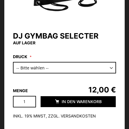
DJ GYMBAG SELECTER
Zum
Anfang
AUF LAGER
der
Bildgalerie
DRUCK
springen
12,00 €
MENGE
IN DEN WARENKORB
INKL. 19% MWST, ZZGL. VERSANDKOSTEN