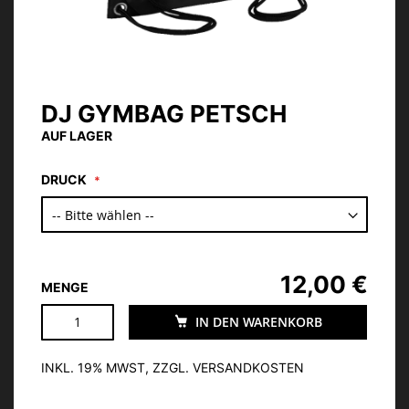
DJ GYMBAG PETSCH
Zum
Anfang
AUF LAGER
der
Bildgalerie
DRUCK
springen
12,00 €
MENGE
IN DEN WARENKORB
INKL. 19% MWST, ZZGL. VERSANDKOSTEN