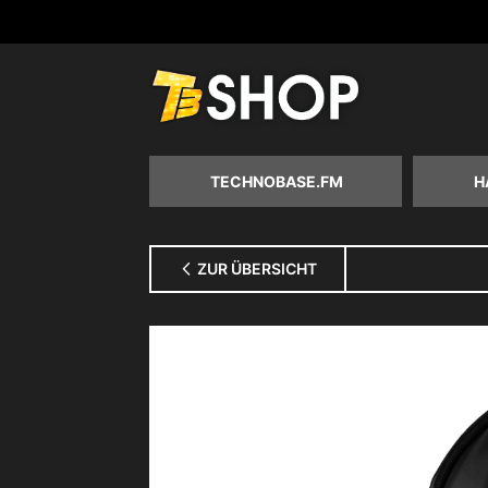
Zum
Inhalt
springen
TECHNOBASE.FM
H
ZUR ÜBERSICHT
Zum
Ende
der
Bildgalerie
springen