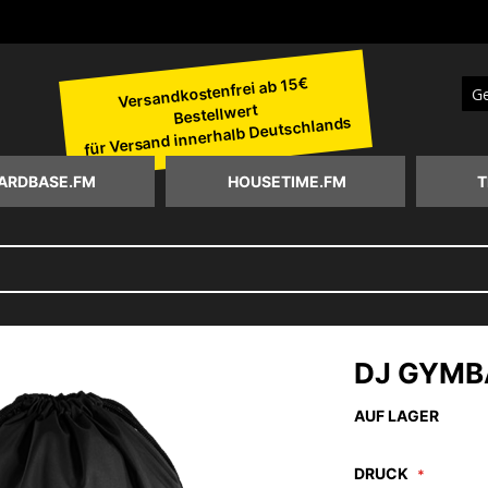
Versandkostenfrei ab 15€
Bestellwert
Suc
für Versand innerhalb Deutschlands
ARDBASE.FM
HOUSETIME.FM
T
DJ GYMB
AUF LAGER
DRUCK