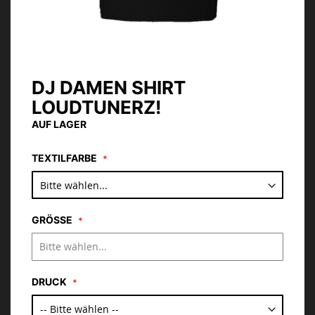
DJ DAMEN SHIRT
Zum
Anfang
LOUDTUNERZ!
der
AUF LAGER
Bildgalerie
springen
TEXTILFARBE
GRÖSSE
DRUCK