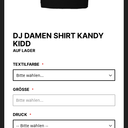
DJ DAMEN SHIRT KANDY
Zum
Anfang
KIDD
der
AUF LAGER
Bildgalerie
springen
TEXTILFARBE
GRÖSSE
DRUCK