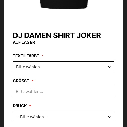
DJ DAMEN SHIRT JOKER
Zum
Anfang
AUF LAGER
der
Bildgalerie
TEXTILFARBE
springen
GRÖSSE
DRUCK