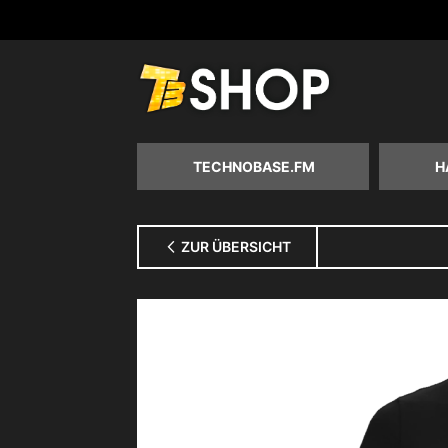
Zum
Inhalt
springen
TECHNOBASE.FM
H
ZUR ÜBERSICHT
Zum
Ende
der
Bildgalerie
springen