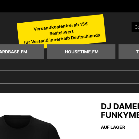
Versandkostenfrei ab 15€
Bestellwert
Suc
für Versand innerhalb Deutschlands
ARDBASE.FM
HOUSETIME.FM
T
DJ DAME
FUNKYM
AUF LAGER