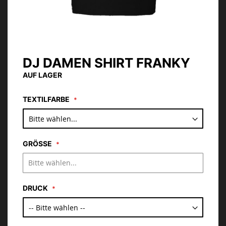
DJ DAMEN SHIRT FRANKY
Zum
Anfang
AUF LAGER
der
Bildgalerie
TEXTILFARBE
springen
GRÖSSE
DRUCK