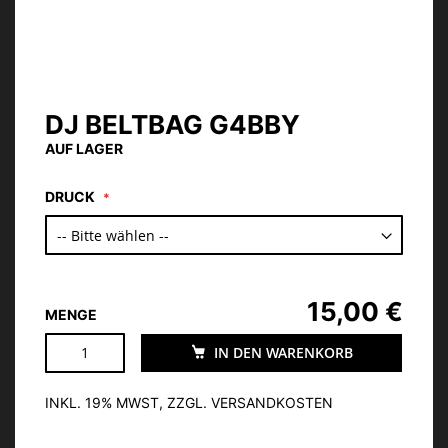
DJ BELTBAG G4BBY
Zum
Anfang
AUF LAGER
der
Bildgalerie
DRUCK
springen
15,00 €
MENGE
IN DEN WARENKORB
INKL. 19% MWST, ZZGL. VERSANDKOSTEN