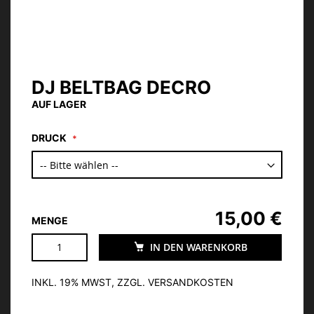
DJ BELTBAG DECRO
Zum
Anfang
AUF LAGER
der
Bildgalerie
DRUCK
springen
15,00 €
MENGE
IN DEN WARENKORB
INKL. 19% MWST, ZZGL. VERSANDKOSTEN